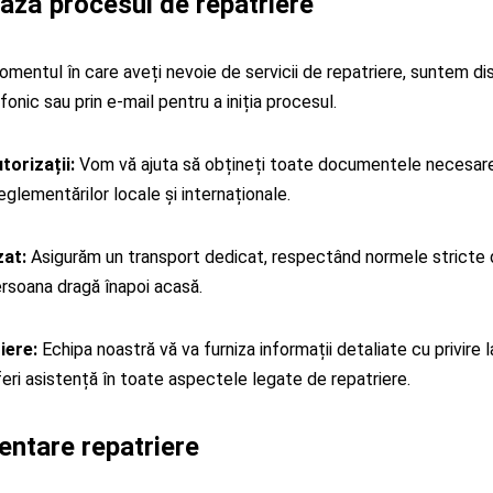
ză procesul de repatriere
mentul în care aveți nevoie de servicii de repatriere, suntem dis
onic sau prin e-mail pentru a iniția procesul.
orizații:
Vom vă ajuta să obțineți toate documentele necesare ș
glementărilor locale și internaționale.
zat:
Asigurăm un transport dedicat, respectând normele stricte de
rsoana dragă înapoi acasă.
iere:
Echipa noastră vă va furniza informații detaliate cu privire l
feri asistență în toate aspectele legate de repatriere.
entare repatriere