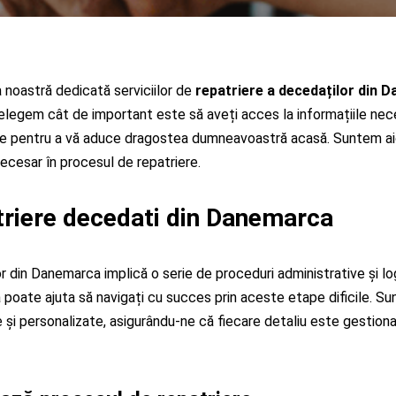
a noastră dedicată serviciilor de
repatriere a decedaților din 
elegem cât de important este să aveți acces la informațiile nece
ste pentru a vă aduce dragostea dumneavoastră acasă. Suntem aici
necesar în procesul de repatriere.
triere decedati din Danemarca
 din Danemarca implică o serie de proceduri administrative și log
 poate ajuta să navigați cu succes prin aceste etape dificile. S
le și personalizate, asigurându-ne că fiecare detaliu este gestion