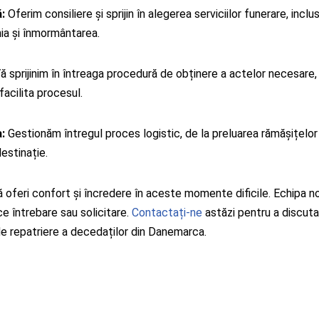
:
Oferim consiliere și sprijin în alegerea serviciilor funerare, incl
ia și înmormântarea.
ă sprijinim în întreaga procedură de obținere a actelor necesare
facilita procesul.
:
Gestionăm întregul proces logistic, de la preluarea rămășițelor p
destinație.
 oferi confort și încredere în aceste momente dificile. Echipa n
ce întrebare sau solicitare.
Contactați-ne
astăzi pentru a discut
de repatriere a decedaților din Danemarca.