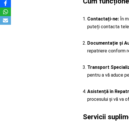
Cum funcționea
Contactați-ne:
În mo
puteți contacta telef
Documentație și Aut
repatriere conform re
Transport Speciali
pentru a vă aduce pe
Asistență în Repatr
procesului și vă va o
Servicii suplim