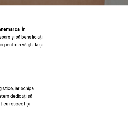
Danemarca
. În
sare și să beneficiați
 pentru a vă ghida și
istice, iar echipa
untem dedicați să
at cu respect și