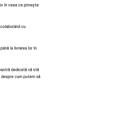
usiv în ceea ce privește
, colaborând cu
ână la livrarea lor în
oastră dedicată vă stă
a despre cum putem să