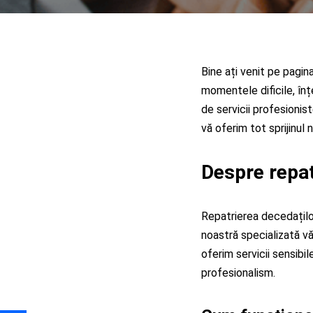
Bine ați venit pe pagin
momentele dificile, înț
de servicii profesioni
vă oferim tot sprijinul 
Despre repa
Repatrierea decedaților
noastră specializată vă
oferim servicii sensibi
profesionalism.